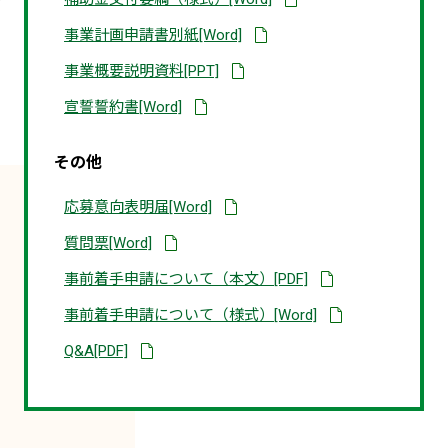
ロ
ロ
ウ
ー
ー
ン
ダ
事業計画申請書別紙[Word]
ド
ド
ロ
ウ
さ
さ
ー
ン
れ
れ
ダ
事業概要説明資料[PPT]
ド
ロ
る
る
ウ
さ
ー
Word
Word
ン
れ
ダ
宣誓誓約書[Word]
ド
資
資
ロ
る
ウ
さ
料
料
ー
Word
ン
れ
ド
資
ロ
る
さ
その他
料
ー
Word
れ
ド
資
る
さ
料
PPT
ダ
応募意向表明届[Word]
れ
資
ウ
る
料
ン
Word
ダ
質問票[Word]
ロ
資
ウ
ー
料
ン
別
事前着手申請について（本文）[PDF]
ド
ロ
タ
さ
ー
ブ
れ
ダ
事前着手申請について（様式）[Word]
ド
で
る
ウ
さ
開
Word
ン
れ
別
Q&A[PDF]
く
資
ロ
る
タ
PDF
料
ー
Word
ブ
資
ド
資
で
料
さ
料
開
れ
く
る
PDF
Word