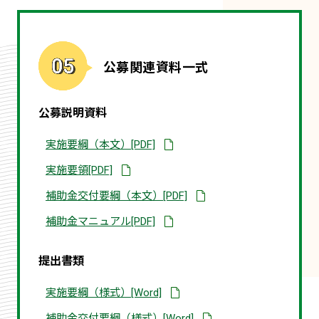
公募関連資料一式
公募説明資料
別
実施要綱（本文）[PDF]
タ
ブ
別
実施要領[PDF]
で
タ
開
ブ
別
補助金交付要綱（本文）[PDF]
く
で
タ
PDF
開
ブ
資
別
補助金マニュアル[PDF]
く
で
料
タ
PDF
開
ブ
資
く
で
料
PDF
提出書類
開
資
く
料
PDF
ダ
ダ
実施要綱（様式）[Word]
資
ウ
ウ
料
ン
ン
ダ
補助金交付要綱（様式）[Word]