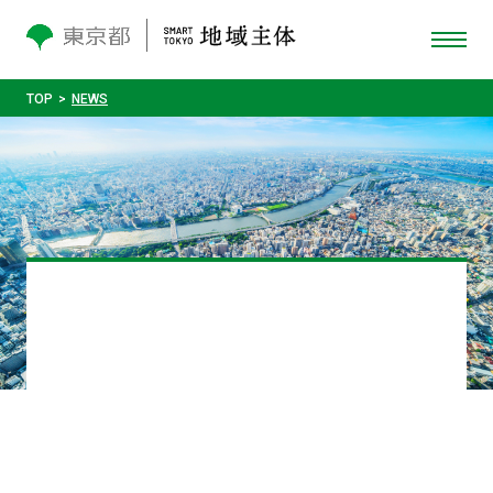
TOP
NEWS