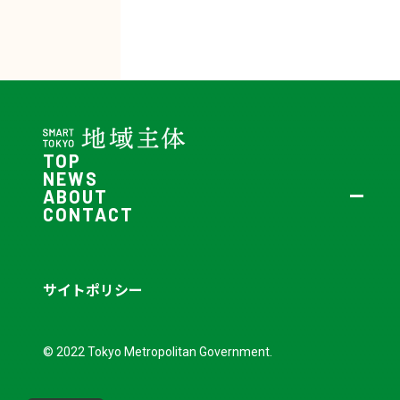
TOP
NEWS
ABOUT
CONTACT
サイトポリシー
© 2022 Tokyo Metropolitan Government.