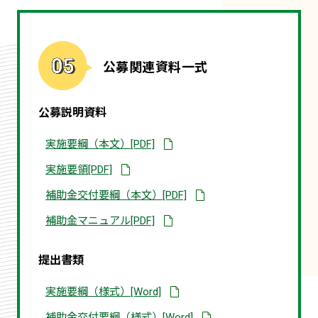
公募関連資料一式
公募説明資料
別
実施要綱（本文）[PDF]
タ
ブ
別
実施要領[PDF]
で
タ
開
ブ
別
補助金交付要綱（本文）[PDF]
く
で
タ
PDF
開
ブ
資
別
補助金マニュアル[PDF]
く
で
料
タ
PDF
開
ブ
資
く
で
料
PDF
提出書類
開
資
く
料
PDF
ダ
ダ
実施要綱（様式）[Word]
資
ウ
ウ
料
ン
ン
ダ
補助金交付要綱（様式）[Word]