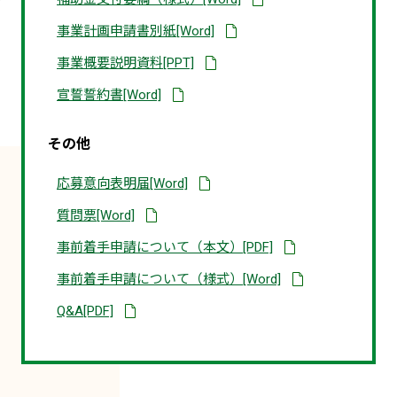
ロ
ロ
ウ
ー
ー
ン
ダ
事業計画申請書別紙[Word]
ド
ド
ロ
ウ
さ
さ
ー
ン
れ
れ
ダ
事業概要説明資料[PPT]
ド
ロ
る
る
ウ
さ
ー
Word
Word
ン
れ
ダ
宣誓誓約書[Word]
ド
資
資
ロ
る
ウ
さ
料
料
ー
Word
ン
れ
ド
資
ロ
る
さ
その他
料
ー
Word
れ
ド
資
る
さ
料
PPT
ダ
応募意向表明届[Word]
れ
資
ウ
る
料
ン
Word
ダ
質問票[Word]
ロ
資
ウ
ー
料
ン
別
事前着手申請について（本文）[PDF]
ド
ロ
タ
さ
ー
ブ
れ
ダ
事前着手申請について（様式）[Word]
ド
で
る
ウ
さ
開
Word
ン
れ
別
Q&A[PDF]
く
資
ロ
る
タ
PDF
料
ー
Word
ブ
資
ド
資
で
料
さ
料
開
れ
く
る
PDF
Word